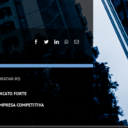
Facebook
Twitter
LinkedIn
WhatsApp
E-
mail
DRATAR-RS
DICATO FORTE
RESA COMPETITIVA