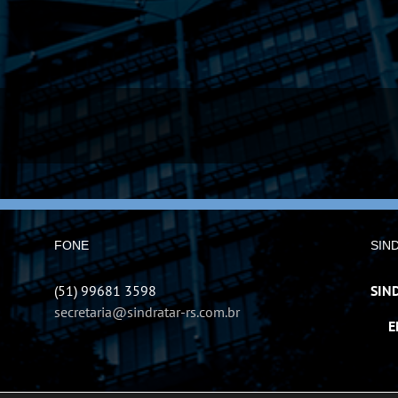
FONE
SIN
(51) 99681 3598
SIN
secretaria@sindratar-rs.com.br
EMP