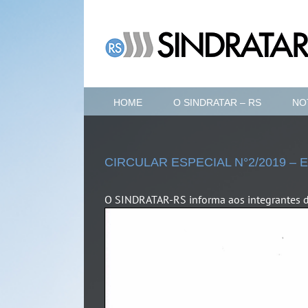
Ir
para
o
conteúdo
HOME
O SINDRATAR – RS
NO
CIRCULAR ESPECIAL N°2/2019 – 
O SINDRATAR-RS informa aos integrantes da