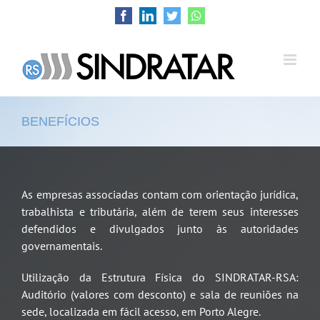
Ir
Facebook
LinkedIn
Twitter
WhatsApp
para
o
conteúdo
BENEFÍCIOS
As empresas associadas contam com orientação jurídica,
trabalhista e tributária, além de terem seus interesses
defendidos e divulgados junto às autoridades
governamentais.
Utilização da Estrutura Física do SINDRATAR-RSA:
Auditório (valores com desconto) e sala de reuniões na
sede, localizada em fácil acesso, em Porto Alegre.