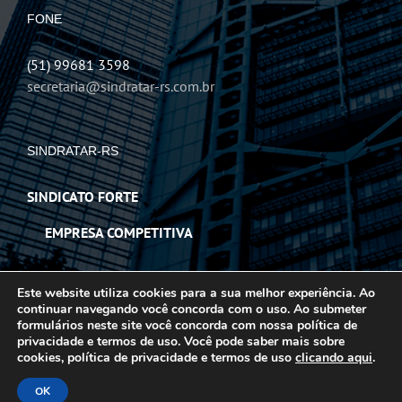
FONE
(51) 99681 3598
secretaria@sindratar-rs.com.br
SINDRATAR-RS
SINDICATO FORTE
EMPRESA COMPETITIVA
Este website utiliza cookies para a sua melhor experiência. Ao
continuar navegando você concorda com o uso. Ao submeter
formulários neste site você concorda com nossa política de
privacidade e termos de uso. Você pode saber mais sobre
© 2022 SINDRATAR-RS | Todos os direitos reservados |
Política de
cookies, política de privacidade e termos de uso
clicando aqui
.
Privacidade
|
Termos de Uso
|
Facebook
LinkedIn
Twitter
WhatsApp
OK